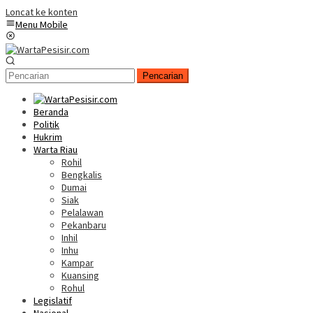
Loncat ke konten
Menu Mobile
Pencarian
Beranda
Politik
Hukrim
Warta Riau
Rohil
Bengkalis
Dumai
Siak
Pelalawan
Pekanbaru
Inhil
Inhu
Kampar
Kuansing
Rohul
Legislatif