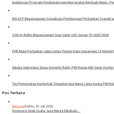
Kolaborasi Program Pemberdayaan Masyarakat Berbuah Manis, Pert
BSI KCP Bagansiapiapi Sosialisasi Pembiayaan Perbankan Syariah u
STAI Ar-Ridho Bagansiapiapi Siap Gelar UAS Genap TA 2025/2026
PHR Mulai Perbaikan Jalan Lintas Pinang Kubu Sepanjang 15 Kilome
Dibuka Sekretaris Dinas Kominfo Rohil, PWI Rokan Hilir Gelar Konfere
Tim Penjaringan Konferkab Tetapkan Dua Nama Calon Ketua PWI Roh
Pos Terbaru
Nasional
Sabtu, 25 Juli 2026
Komisaris Anak Usaha Jasa Marga Dikabark…