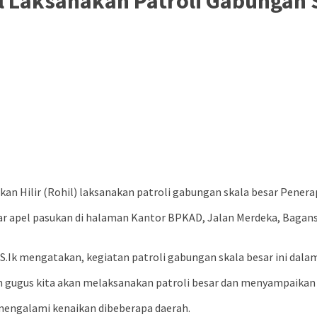
l Laksanakan Patroli Gabungan 
an Hilir (Rohil) laksanakan patroli gabungan skala besar Pener
lar apel pasukan di halaman Kantor BPKAD, Jalan Merdeka, Bagans
.Ik mengatakan, kegiatan patroli gabungan skala besar ini dal
im gugus kita akan melaksanakan patroli besar dan menyampaika
9 mengalami kenaikan dibeberapa daerah.