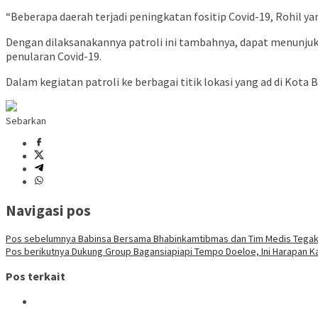
“Beberapa daerah terjadi peningkatan fositip Covid-19, Rohil ya
Dengan dilaksanakannya patroli ini tambahnya, dapat menunju
penularan Covid-19.
Dalam kegiatan patroli ke berbagai titik lokasi yang ad di Ko
Sebarkan
Navigasi pos
Pos sebelumnya
Babinsa Bersama Bhabinkamtibmas dan Tim Medis Tegakk
Pos berikutnya
Dukung Group Bagansiapiapi Tempo Doeloe, Ini Harapan Ka
Pos terkait