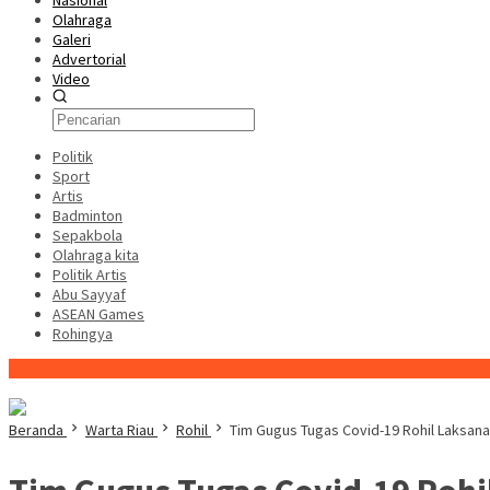
Nasional
Olahraga
Galeri
Advertorial
Video
Politik
Sport
Artis
Badminton
Sepakbola
Olahraga kita
Politik Artis
Abu Sayyaf
ASEAN Games
Rohingya
Konten Spesial
Beranda
Warta Riau
Rohil
Tim Gugus Tugas Covid-19 Rohil Laksana