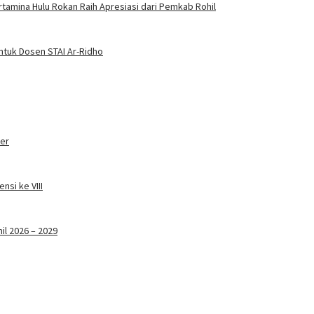
amina Hulu Rokan Raih Apresiasi dari Pemkab Rohil
ntuk Dosen STAI Ar-Ridho
ter
nsi ke VIII
il 2026 – 2029