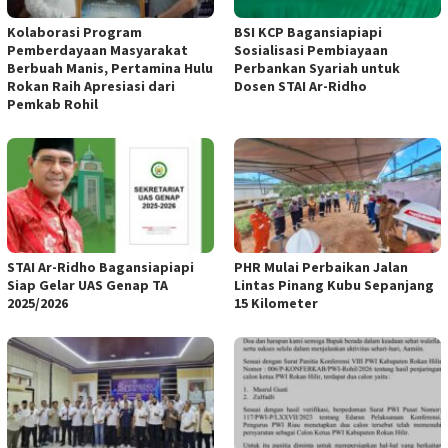
Kolaborasi Program
BSI KCP Bagansiapiapi
Pemberdayaan Masyarakat
Sosialisasi Pembiayaan
Berbuah Manis, Pertamina Hulu
Perbankan Syariah untuk
Rokan Raih Apresiasi dari
Dosen STAI Ar-Ridho
Pemkab Rohil
STAI Ar-Ridho Bagansiapiapi
PHR Mulai Perbaikan Jalan
Siap Gelar UAS Genap TA
Lintas Pinang Kubu Sepanjang
2025/2026
15 Kilometer