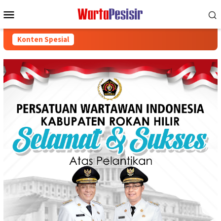
Loncat
Menu
ke
Mobile
konten
Konten Spesial