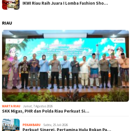
IKWI Riau Raih Juara I Lomba Fashion Sho…
RIAU
WARTA RIAU
Jumat, 7 Agustus 2026
SKK Migas, PHR dan Polda Riau Perkuat Si…
PEKANBARU
Sabtu, 25 Juli 2026
Perkuat Sinergi, Pertamina Hulu Rokan Pa…