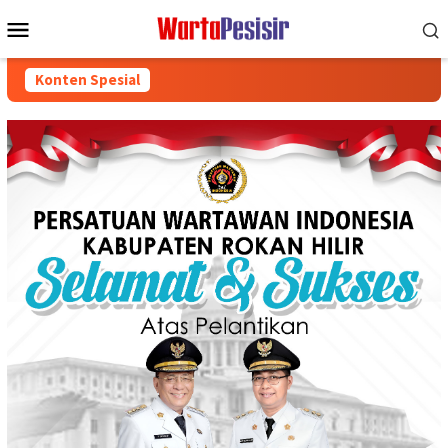
Loncat
Menu
ke
Mobile
konten
Konten Spesial