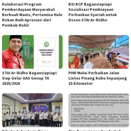
Kolaborasi Program
BSI KCP Bagansiapiapi
Pemberdayaan Masyarakat
Sosialisasi Pembiayaan
Berbuah Manis, Pertamina Hulu
Perbankan Syariah untuk
Rokan Raih Apresiasi dari
Dosen STAI Ar-Ridho
Pemkab Rohil
STAI Ar-Ridho Bagansiapiapi
PHR Mulai Perbaikan Jalan
Siap Gelar UAS Genap TA
Lintas Pinang Kubu Sepanjang
2025/2026
15 Kilometer