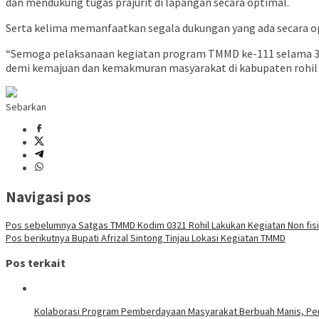
dan mendukung tugas prajurit di lapangan secara optimal.
Serta kelima memanfaatkan segala dukungan yang ada secara o
“Semoga pelaksanaan kegiatan program TMMD ke-111 selama 30 
demi kemajuan dan kemakmuran masyarakat di kabupaten rohil ser
Sebarkan
Navigasi pos
Pos sebelumnya
Satgas TMMD Kodim 0321 Rohil Lakukan Kegiatan Non fis
Pos berikutnya
Bupati Afrizal Sintong Tinjau Lokasi Kegiatan TMMD
Pos terkait
Kolaborasi Program Pemberdayaan Masyarakat Berbuah Manis, Pert