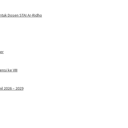
ntuk Dosen STAI Ar-Ridho
ter
nsi ke VIII
il 2026 – 2029