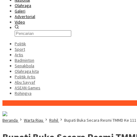
Nasional
Olahraga
Galeri
Advertorial
Video
Politik
Sport
Artis
Badminton
Sepakbola
Olahraga kita
Politik Artis
Abu Sayyaf
ASEAN Games
Rohingya
Konten Spesial
Beranda
Warta Riau
Rohil
Bupati Buka Secara Resmi TMMD Ke 111 