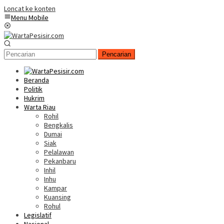
Loncat ke konten
Menu Mobile
Pencarian
Beranda
Politik
Hukrim
Warta Riau
Rohil
Bengkalis
Dumai
Siak
Pelalawan
Pekanbaru
Inhil
Inhu
Kampar
Kuansing
Rohul
Legislatif