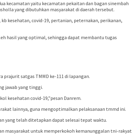
 di dua kecamatan yaitu kecamatan pekaitan dan bagan sinembah
sholla yang dibutuhkan masyarakat di daerah tersebut.
kb kesehatan, covid-19, pertanian, peternakan, perikanan,
leh hasil yang optimal, sehingga dapat membantu tugas
prajurit satgas TMMD ke-111 di lapangan.
g jawab yang tinggi.
kol kesehatan covid-19,”pesan Danrem.
arakat lainnya, guna mengoptimalkan pelaksanaan tmmd ini.
n yang telah ditetapkan dapat selesai tepat waktu.
engan masyarakat untuk memperkokoh kemanunggalan tni-rakyat