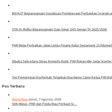
BSI KCP Bagansiapiapi Sosialisasi Pembiayaan Perbankan Syariah u
STAI Ar-Ridho Bagansiapiapi Siap Gelar UAS Genap TA 2025/2026
PHR Mulai Perbaikan Jalan Lintas Pinang Kubu Sepanjang 15 Kilome
Dibuka Sekretaris Dinas Kominfo Rohil, PWI Rokan Hilir Gelar Konfere
Tim Penjaringan Konferkab Tetapkan Dua Nama Calon Ketua PWI Roh
Pos Terbaru
Warta Riau
Jumat, 7 Agustus 2026
SKK Migas, PHR dan Polda Riau Perkuat Si…