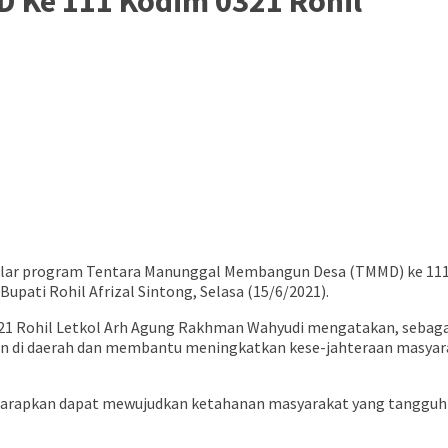
 Ke 111 Kodim 0321 Rohil
gelar program Tentara Manunggal Membangun Desa (TMMD) ke 11
upati Rohil Afrizal Sintong, Selasa (15/6/2021).
1 Rohil Letkol Arh Agung Rakhman Wahyudi mengatakan, sebag
n di daerah dan membantu meningkatkan kese-jahteraan masya
iharapkan dapat mewujudkan ketahanan masyarakat yang tanggu