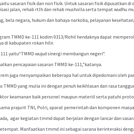
itu sasaran fisik dan non fisik. Untuk sasaran fisik dipusatkan
sasi jalan, rehab rtlh dan rehab musholla serta tempat wudhu mu
, bela negara, hukum dan bahaya narkoba, pelayanan kesehatan, 
 program TMMD ke-111 kodim 0313/Rohil hendaknya dapat mempero
di kabupaten rokan hilir.
-111 yaitu“TMMD wujud sinergi membangun negeri”.
alkan pencapaian sasaran TMMD ke-111,”katanya.
em juga menyampaikan beberapa hal untuk dipedomani oleh para 
s TMMD yang mulia ini dengan penuh keikhlasan dan rasa tanggun
ktor keamanan baik personel maupun materiil serta patuhi proto
sama prajurit TNI, Polri, aparat pemerintah dan komponen masy
ada, agar kegiatan tmmd dapat berjalan dengan lancar dan sasara
 setempat. Manfaatkan tmmd ini sebagai sarana berinteraksi d