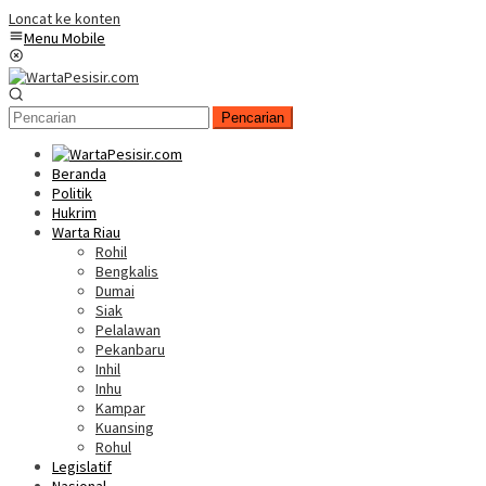
Loncat ke konten
Menu Mobile
Pencarian
Beranda
Politik
Hukrim
Warta Riau
Rohil
Bengkalis
Dumai
Siak
Pelalawan
Pekanbaru
Inhil
Inhu
Kampar
Kuansing
Rohul
Legislatif