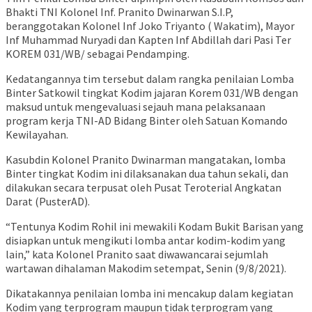
Bhakti TNI Kolonel Inf. Pranito Dwinarwan S.I.P,
beranggotakan Kolonel Inf Joko Triyanto ( Wakatim), Mayor
Inf Muhammad Nuryadi dan Kapten Inf Abdillah dari Pasi Ter
KOREM 031/WB/ sebagai Pendamping.
Kedatangannya tim tersebut dalam rangka penilaian Lomba
Binter Satkowil tingkat Kodim jajaran Korem 031/WB dengan
maksud untuk mengevaluasi sejauh mana pelaksanaan
program kerja TNI-AD Bidang Binter oleh Satuan Komando
Kewilayahan.
Kasubdin Kolonel Pranito Dwinarman mangatakan, lomba
Binter tingkat Kodim ini dilaksanakan dua tahun sekali, dan
dilakukan secara terpusat oleh Pusat Teroterial Angkatan
Darat (PusterAD).
“Tentunya Kodim Rohil ini mewakili Kodam Bukit Barisan yang
disiapkan untuk mengikuti lomba antar kodim-kodim yang
lain,” kata Kolonel Pranito saat diwawancarai sejumlah
wartawan dihalaman Makodim setempat, Senin (9/8/2021).
Dikatakannya penilaian lomba ini mencakup dalam kegiatan
Kodim yang terprogram maupun tidak terprogram yang