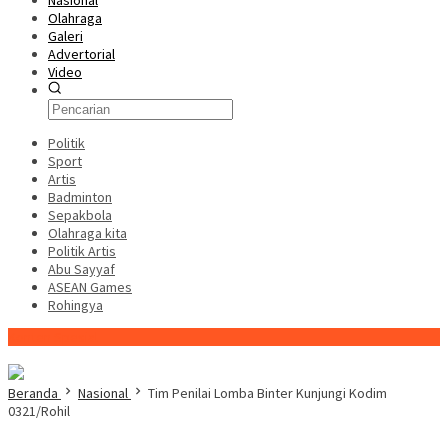
Nasional
Olahraga
Galeri
Advertorial
Video
Politik
Sport
Artis
Badminton
Sepakbola
Olahraga kita
Politik Artis
Abu Sayyaf
ASEAN Games
Rohingya
Konten Spesial
Beranda
Nasional
Tim Penilai Lomba Binter Kunjungi Kodim
0321/Rohil