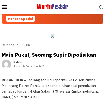
Loncat
Menu
ke
Mobile
konten
Konten Spesial
Beranda
Hukrim
Main Pukul, Seorang Supir Dipolisikan
Redaksi
Jumat, 24 Desember 2021
ROKAN HILIR –
Seorang sopir di laporkan ke Polsek Rimba
Melintang Polres Rohil, karena melakukan aksi pemukulan
terhadap korban M Abas Salami (49) warga Rimba melintang
Rabu, (22/12/2021) lalu