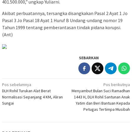
401.500.000,” ungkap Yuliarni.
Akibat perbuatannya, tersangka disangkakan Pasal 2 Ayat 1 Jo
Pasal 3 Jo Pasal 18 Ayat 1 Huruf B Undang-undang nomor 19
Tahun 1999 tentang pemberantasan tindak pidana korupsi.
(Ant)
SEBARKAN
Navigasi
Pos sebelumnya
Pos berikutnya
DLH Rohil Turukan Alat Berat
Menyambut Bulan Suci Ramadhan
pos
Normalisasi Sepanjang 4 KM, Aliran
1443 H, DLH Rohil Santunan Anak
Sungai
Yatim dan Beri Bantuan Kepada
Petugas Tertimpa Musibah