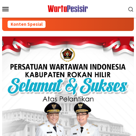
Loncat
Menu
ke
Mobile
konten
Konten Spesial