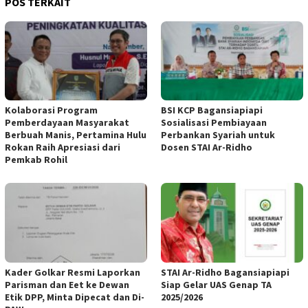
POS TERKAIT
Kolaborasi Program
BSI KCP Bagansiapiapi
Pemberdayaan Masyarakat
Sosialisasi Pembiayaan
Berbuah Manis, Pertamina Hulu
Perbankan Syariah untuk
Rokan Raih Apresiasi dari
Dosen STAI Ar-Ridho
Pemkab Rohil
Kader Golkar Resmi Laporkan
STAI Ar-Ridho Bagansiapiapi
Parisman dan Eet ke Dewan
Siap Gelar UAS Genap TA
Etik DPP, Minta Dipecat dan Di-
2025/2026