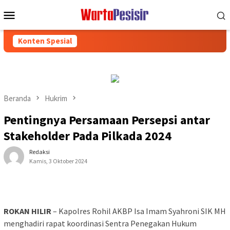
Loncat
Menu
ke
Mobile
konten
Konten Spesial
Beranda
Hukrim
Pentingnya Persamaan Persepsi antar
Stakeholder Pada Pilkada 2024
Redaksi
Kamis, 3 Oktober 2024
ROKAN HILIR
– Kapolres Rohil AKBP Isa Imam Syahroni SIK MH
menghadiri rapat koordinasi Sentra Penegakan Hukum