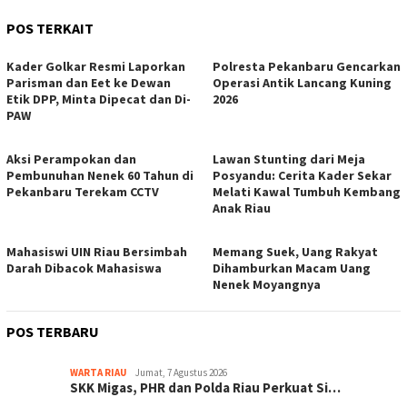
POS TERKAIT
Kader Golkar Resmi Laporkan
Polresta Pekanbaru Gencarkan
Parisman dan Eet ke Dewan
Operasi Antik Lancang Kuning
Etik DPP, Minta Dipecat dan Di-
2026
PAW
Aksi Perampokan dan
Lawan Stunting dari Meja
Pembunuhan Nenek 60 Tahun di
Posyandu: Cerita Kader Sekar
Pekanbaru Terekam CCTV
Melati Kawal Tumbuh Kembang
Anak Riau
Mahasiswi UIN Riau Bersimbah
Memang Suek, Uang Rakyat
Darah Dibacok Mahasiswa
Dihamburkan Macam Uang
Nenek Moyangnya
POS TERBARU
WARTA RIAU
Jumat, 7 Agustus 2026
SKK Migas, PHR dan Polda Riau Perkuat Si…