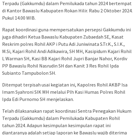
Terpadu (Gakkumdu) dalam Pemilukada tahun 2024 bertempat
di Kantor Bawaslu Kabupaten Rokan Hilir. Rabu 2 Oktober 2024.
Pukul 14.00 WIB.
Rapat koordinasi guna mempersatukan persepsi Gakkumdu ini
juga dihadiri Ketua Bawaslu Kabupaten Zubaedah SE, Kasat
Reskrim polres Rohil AKP i Putu Adi Juniwinata S.Tr.K., S.I.K.,
M.Si, Kajari Rohil Andi Adikawira, SH MH, Kasipidum Kajari Rohil
L Warman SH, Kasi BB Kajari Rohil Jupri Banjar Nahor, Kordiv
PP Bawaslu Rohil Nasrudin SH dan Kanit 3 Res Rohil Ipda
Subianto Tampubolon SH.
Ditempat terpisah usai kegiatan ini, Kapolres Rohil AKBP Isa
Imam Syahroni SIK MH melalui Plh Kasi Humas Polres Rohil
Ipda Edi Purnomo SH menjelaskan.
Telah dilaksanakan rapat koordinasi Sentra Penegakan Hukum
Terpadu (Gakkumdu) dalam Pemilukada Kabupaten Rohil
tahun 2024. Adapun kesimpulan kesimpulan rapat ini
diantaranya adalah setiap laporan ke Bawaslu wajib diterima