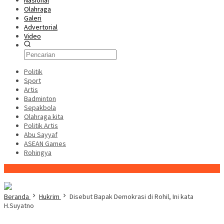
Nasional
Olahraga
Galeri
Advertorial
Video
Politik
Sport
Artis
Badminton
Sepakbola
Olahraga kita
Politik Artis
Abu Sayyaf
ASEAN Games
Rohingya
Konten Spesial
Beranda
Hukrim
Disebut Bapak Demokrasi di Rohil, Ini kata
H.Suyatno