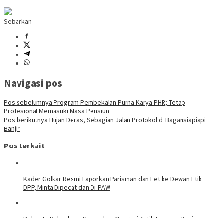
Sebarkan
Navigasi pos
Pos sebelumnya
Program Pembekalan Purna Karya PHR; Tetap
Profesional Memasuki Masa Pensiun
Pos berikutnya
Hujan Deras, Sebagian Jalan Protokol di Bagansiapiapi
Banjir
Pos terkait
Kader Golkar Resmi Laporkan Parisman dan Eet ke Dewan Etik
DPP, Minta Dipecat dan Di-PAW