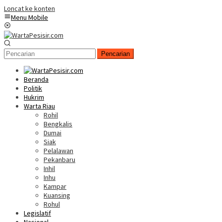
Loncat ke konten
Menu Mobile
Pencarian
Beranda
Politik
Hukrim
Warta Riau
Rohil
Bengkalis
Dumai
Siak
Pelalawan
Pekanbaru
Inhil
Inhu
Kampar
Kuansing
Rohul
Legislatif