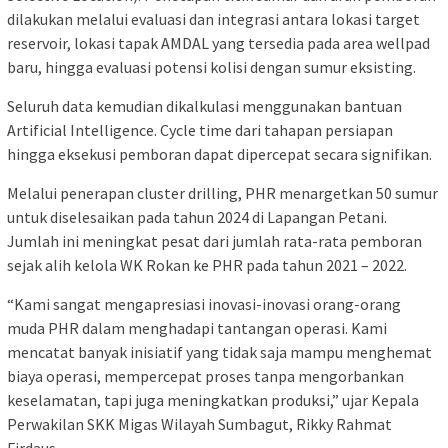
dilakukan melalui evaluasi dan integrasi antara lokasi target
reservoir, lokasi tapak AMDAL yang tersedia pada area wellpad
baru, hingga evaluasi potensi kolisi dengan sumur eksisting.
Seluruh data kemudian dikalkulasi menggunakan bantuan
Artificial Intelligence. Cycle time dari tahapan persiapan
hingga eksekusi pemboran dapat dipercepat secara signifikan.
Melalui penerapan cluster drilling, PHR menargetkan 50 sumur
untuk diselesaikan pada tahun 2024 di Lapangan Petani.
Jumlah ini meningkat pesat dari jumlah rata-rata pemboran
sejak alih kelola WK Rokan ke PHR pada tahun 2021 – 2022.
“Kami sangat mengapresiasi inovasi-inovasi orang-orang
muda PHR dalam menghadapi tantangan operasi. Kami
mencatat banyak inisiatif yang tidak saja mampu menghemat
biaya operasi, mempercepat proses tanpa mengorbankan
keselamatan, tapi juga meningkatkan produksi,” ujar Kepala
Perwakilan SKK Migas Wilayah Sumbagut, Rikky Rahmat
Firdaus.