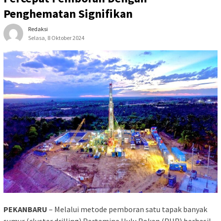
Penghematan Signifikan
Redaksi
Selasa, 8 Oktober 2024
PEKANBARU
– Melalui metode pemboran satu tapak banyak
sumur (cluster drilling) Pertamina Hulu Rokan (PHR) berhasil