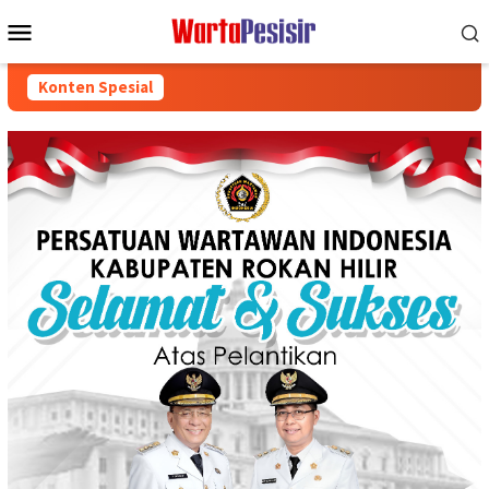
Loncat
Menu
ke
Mobile
konten
Konten Spesial