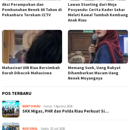
Aksi Perampokan dan
Lawan Stunting dari Meja
Pembunuhan Nenek 60 Tahun di
Posyandu: Cerita Kader Sekar
Pekanbaru Terekam CCTV
Melati Kawal Tumbuh Kembang
Anak Riau
Mahasiswi UIN Riau Bersimbah
Memang Suek, Uang Rakyat
Darah Dibacok Mahasiswa
Dihamburkan Macam Uang
Nenek Moyangnya
POS TERBARU
WARTA RIAU
Jumat, 7 Agustus 2026
SKK Migas, PHR dan Polda Riau Perkuat Si…
NASIONAL
Sabtu, 25 Juli 2026