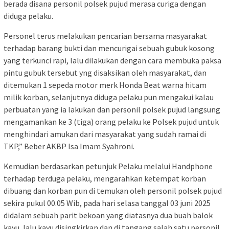
berada disana personil polsek pujud merasa curiga dengan
diduga pelaku.
Personel terus melakukan pencarian bersama masyarakat
terhadap barang bukti dan mencurigai sebuah gubuk kosong
yang terkunci rapi, lalu dilakukan dengan cara membuka paksa
pintu gubuk tersebut yng disaksikan oleh masyarakat, dan
ditemukan 1 sepeda motor merk Honda Beat warna hitam
milik korban, selanjutnya diduga pelaku pun mengakui kalau
perbuatan yang ia lakukan dan personil polsek pujud langsung
mengamankan ke 3 (tiga) orang pelaku ke Polsek pujud untuk
menghindari amukan dari masyarakat yang sudah ramai di
TKP,” Beber AKBP Isa Imam Syahroni.
Kemudian berdasarkan petunjuk Pelaku melalui Handphone
terhadap terduga pelaku, mengarahkan ketempat korban
dibuang dan korban pun di temukan oleh personil polsek pujud
sekira pukul 00.05 Wib, pada hari selasa tanggal 03 juni 2025
didalam sebuah parit bekoan yang diatasnya dua buah balok
kayu, lalu kayu disingkirkan dan di tangang salah satu personil