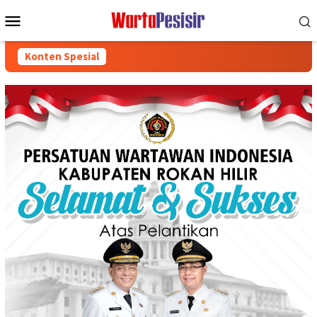
Loncat
Menu
ke
Mobile
konten
Konten Spesial