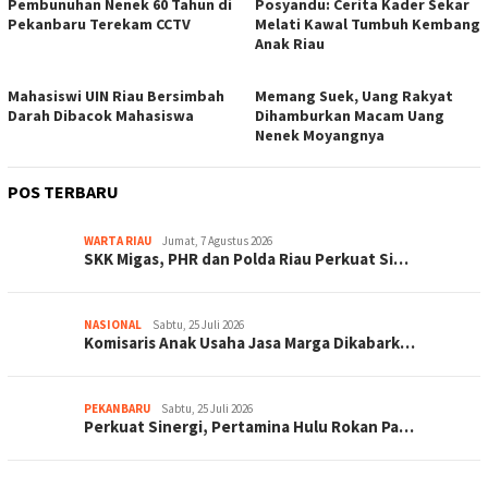
Pembunuhan Nenek 60 Tahun di
Posyandu: Cerita Kader Sekar
Pekanbaru Terekam CCTV
Melati Kawal Tumbuh Kembang
Anak Riau
Mahasiswi UIN Riau Bersimbah
Memang Suek, Uang Rakyat
Darah Dibacok Mahasiswa
Dihamburkan Macam Uang
Nenek Moyangnya
POS TERBARU
WARTA RIAU
Jumat, 7 Agustus 2026
SKK Migas, PHR dan Polda Riau Perkuat Si…
NASIONAL
Sabtu, 25 Juli 2026
Komisaris Anak Usaha Jasa Marga Dikabark…
PEKANBARU
Sabtu, 25 Juli 2026
Perkuat Sinergi, Pertamina Hulu Rokan Pa…