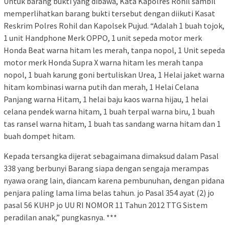
Untuk barang bukti yang dibawa, Kata Kapolres Rohil sambil
memperlihatkan barang bukti tersebut dengan diikuti Kasat
Reskrim Polres Rohil dan Kapolsek Pujud. “Adalah 1 buah tojok,
1 unit Handphone Merk OPPO, 1 unit sepeda motor merk
Honda Beat warna hitam les merah, tanpa nopol, 1 Unit sepeda
motor merk Honda Supra X warna hitam les merah tanpa
nopol, 1 buah karung goni bertuliskan Urea, 1 Helai jaket warna
hitam kombinasi warna putih dan merah, 1 Helai Celana
Panjang warna Hitam, 1 helai baju kaos warna hijau, 1 helai
celana pendek warna hitam, 1 buah terpal warna biru, 1 buah
tas ransel warna hitam, 1 buah tas sandang warna hitam dan 1
buah dompet hitam.
Kepada tersangka dijerat sebagaimana dimaksud dalam Pasal
338 yang berbunyi Barang siapa dengan sengaja merampas
nyawa orang lain, diancam karena pembunuhan, dengan pidana
penjara paling lama lima belas tahun. jo Pasal 354 ayat (2) jo
pasal 56 KUHP jo UU RI NOMOR 11 Tahun 2012 TTG Sistem
peradilan anak,” pungkasnya. ***