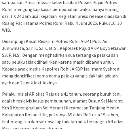
sampaikan Press release keberhasilan Polsek Pujud Polres
Rohil mengungkap kasus pembunuhan waktu hanya kurang
dari 1 X 24 Jam usai kejadian. Kegiatan press release diadakan di
Ruang Patriatama Polres Rohil Rabu 4 Juni 2025. Pukul 10: 30
WIB.
Didampingi Kasat Reskrim Polres Rohil AKP I Putu Adi
Juniwinata, S.Tr. K. S.I.K. M. Si, Kapolsek Pujud AKP Boy Setiawan
S.A.P. M.Si. Dengan menghadirkan dua tersangka pelaku dan
satu pelaku tidak dihadirkan karena masih dibawah umur,
Kepada awak media Kapolres Rohil AKBP Isa Imam Syahroni
mengidentifikasi nama nama pelaku yang tidak lain adalah
ayah dan 2 anak laki-lakinya.
Pelaku inisial AR alias Raju usia 41 tahun, seorang buruh tani,
adalah residivis kasus pembunuhan, alamat Dusun Sei Meranti
Km 0 Kepenghuluan Sei Meranti Kecamatan Tanjung Medan
Kabupaten Rokan Hilir, putranya AS alias Rafi usia 19 tahun,
ikut orang tua dan satunya lagi adalah adik tersangka AR alias
Raju yang masih dibawah umur.