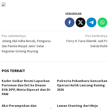
SEBARKAN
Navigasi
Pos sebelumnya
Pos berikutnya
Jelang Idul Adha Besok, Pengurus
Ferry H. Faria Dilantik Jadi PJ
pos
dan Panitia Masjid Jami’ Gelar
Sekda Rohil
Kegiatan Gotong Royong
POS TERKAIT
Kader Golkar Resmi Laporkan
Polresta Pekanbaru Gencarkan
Parisman dan Eet ke Dewan
Operasi Antik Lancang Kuning
Etik DPP, Minta Dipecat dan Di-
2026
PAW
Aksi Perampokan dan
Lawan Stunting dari Meja