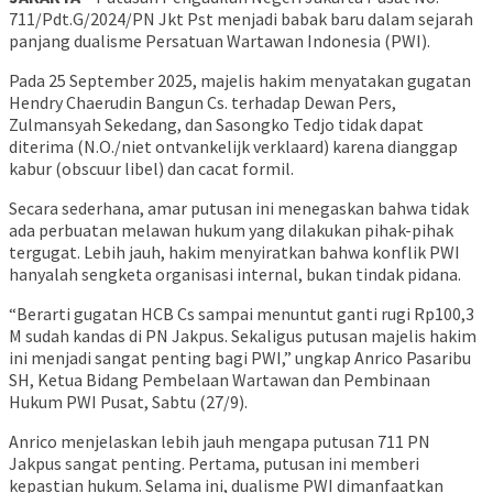
711/Pdt.G/2024/PN Jkt Pst menjadi babak baru dalam sejarah
panjang dualisme Persatuan Wartawan Indonesia (PWI).
Pada 25 September 2025, majelis hakim menyatakan gugatan
Hendry Chaerudin Bangun Cs. terhadap Dewan Pers,
Zulmansyah Sekedang, dan Sasongko Tedjo tidak dapat
diterima (N.O./niet ontvankelijk verklaard) karena dianggap
kabur (obscuur libel) dan cacat formil.
Secara sederhana, amar putusan ini menegaskan bahwa tidak
ada perbuatan melawan hukum yang dilakukan pihak-pihak
tergugat. Lebih jauh, hakim menyiratkan bahwa konflik PWI
hanyalah sengketa organisasi internal, bukan tindak pidana.
“Berarti gugatan HCB Cs sampai menuntut ganti rugi Rp100,3
M sudah kandas di PN Jakpus. Sekaligus putusan majelis hakim
ini menjadi sangat penting bagi PWI,” ungkap Anrico Pasaribu
SH, Ketua Bidang Pembelaan Wartawan dan Pembinaan
Hukum PWI Pusat, Sabtu (27/9).
Anrico menjelaskan lebih jauh mengapa putusan 711 PN
Jakpus sangat penting. Pertama, putusan ini memberi
kepastian hukum. Selama ini, dualisme PWI dimanfaatkan