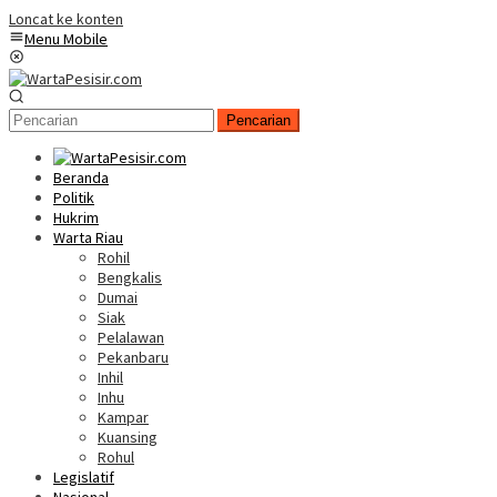
Loncat ke konten
Menu Mobile
Pencarian
Beranda
Politik
Hukrim
Warta Riau
Rohil
Bengkalis
Dumai
Siak
Pelalawan
Pekanbaru
Inhil
Inhu
Kampar
Kuansing
Rohul
Legislatif