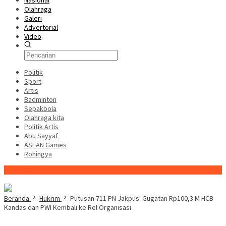
Nasional
Olahraga
Galeri
Advertorial
Video
Politik
Sport
Artis
Badminton
Sepakbola
Olahraga kita
Politik Artis
Abu Sayyaf
ASEAN Games
Rohingya
Konten Spesial
Beranda
Hukrim
Putusan 711 PN Jakpus: Gugatan Rp100,3 M HCB
Kandas dan PWI Kembali ke Rel Organisasi