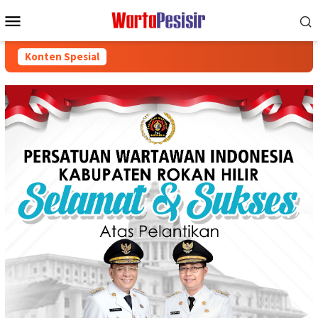
Loncat
Menu
ke
Mobile
konten
Konten Spesial