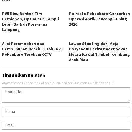
PWI Riau Bentuk Tim
Polresta Pekanbaru Gencarkan
Persiapan, Optimistis Tampil
Operasi Antik Lancang Kuning
Lebih Baik di Porwanas
2026
Lampung
Aksi Perampokan dan
Lawan Stunting dari Meja
Pembunuhan Nenek 60 Tahun di
Posyandu: Cerita Kader Sekar
Pekanbaru Terekam CCTV
Melati Kawal Tumbuh Kembang
Anak Riau
Tinggalkan Balasan
Alamat email Anda tidak akan dipublikasikan.
Ruas yang wajib ditandai
*