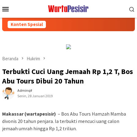
Loncat
Menu
ke
Mobile
konten
Konten Spesial
Beranda
Hukrim
Terbukti Cuci Uang Jemaah Rp 1,2 T, Bos
Abu Tours Dibui 20 Tahun
Adminq#
Senin, 28 Januari 2019
Makassar (wartapesisir)
– Bos Abu Tours Hamzah Mamba
divonis 20 tahun penjara. Ia terbukti mencuci uang calon
jemaah umrah hingga Rp 1,2 triliun.