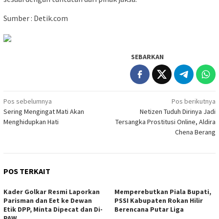
Sumber : Detik.com
SEBARKAN
Navigasi
Pos sebelumnya
Pos berikutnya
Sering Mengingat Mati Akan
Netizen Tuduh Dirinya Jadi
pos
Menghidupkan Hati
Tersangka Prostitusi Online, Aldira
Chena Berang
POS TERKAIT
Kader Golkar Resmi Laporkan
Memperebutkan Piala Bupati,
Parisman dan Eet ke Dewan
PSSI Kabupaten Rokan Hilir
Etik DPP, Minta Dipecat dan Di-
Berencana Putar Liga
PAW