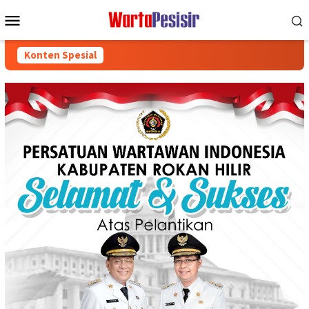
Loncat
Menu
ke
Mobile
konten
Konten Spesial