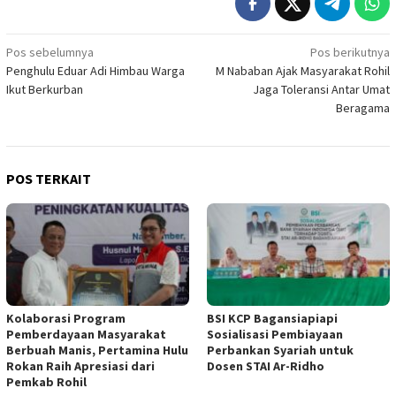
Navigasi
Pos sebelumnya
Pos berikutnya
Penghulu Eduar Adi Himbau Warga
M Nababan Ajak Masyarakat Rohil
pos
Ikut Berkurban
Jaga Toleransi Antar Umat
Beragama
POS TERKAIT
Kolaborasi Program
BSI KCP Bagansiapiapi
Pemberdayaan Masyarakat
Sosialisasi Pembiayaan
Berbuah Manis, Pertamina Hulu
Perbankan Syariah untuk
Rokan Raih Apresiasi dari
Dosen STAI Ar-Ridho
Pemkab Rohil