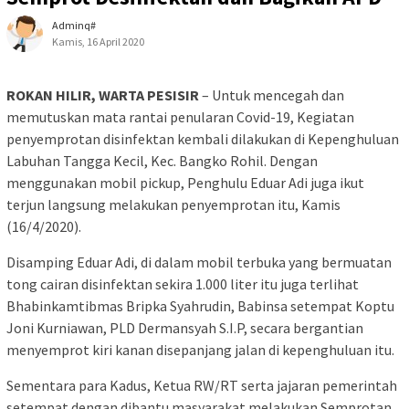
Adminq#
Kamis, 16 April 2020
ROKAN HILIR, WARTA PESISIR
– Untuk mencegah dan
memutuskan mata rantai penularan Covid-19, Kegiatan
penyemprotan disinfektan kembali dilakukan di Kepenghuluan
Labuhan Tangga Kecil, Kec. Bangko Rohil. Dengan
menggunakan mobil pickup, Penghulu Eduar Adi juga ikut
terjun langsung melakukan penyemprotan itu, Kamis
(16/4/2020).
Disamping Eduar Adi, di dalam mobil terbuka yang bermuatan
tong cairan disinfektan sekira 1.000 liter itu juga terlihat
Bhabinkamtibmas Bripka Syahrudin, Babinsa setempat Koptu
Joni Kurniawan, PLD Dermansyah S.I.P, secara bergantian
menyemprot kiri kanan disepanjang jalan di kepenghuluan itu.
Sementara para Kadus, Ketua RW/RT serta jajaran pemerintah
setempat dengan dibantu masyarakat melakukan Semprotan