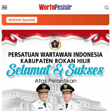
Loncat
Menu
ke
Mobile
konten
Konten Spesial