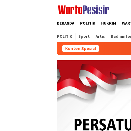
Loncat
ke
konten
BERANDA
POLITIK
HUKRIM
WART
POLITIK
Sport
Artis
Badminto
Konten Spesial