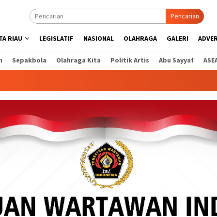
Pencarian
A RIAU
LEGISLATIF
NASIONAL
OLAHRAGA
GALERI
ADVE
n
Sepakbola
Olahraga Kita
Politik Artis
Abu Sayyaf
ASE