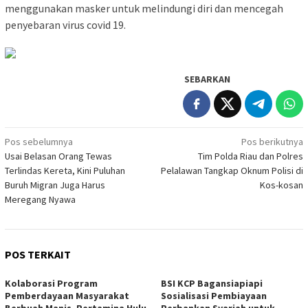
menggunakan masker untuk melindungi diri dan mencegah
penyebaran virus covid 19.
SEBARKAN
Navigasi
Pos sebelumnya
Pos berikutnya
Usai Belasan Orang Tewas
Tim Polda Riau dan Polres
pos
Terlindas Kereta, Kini Puluhan
Pelalawan Tangkap Oknum Polisi di
Buruh Migran Juga Harus
Kos-kosan
Meregang Nyawa
POS TERKAIT
Kolaborasi Program
BSI KCP Bagansiapiapi
Pemberdayaan Masyarakat
Sosialisasi Pembiayaan
Berbuah Manis, Pertamina Hulu
Perbankan Syariah untuk