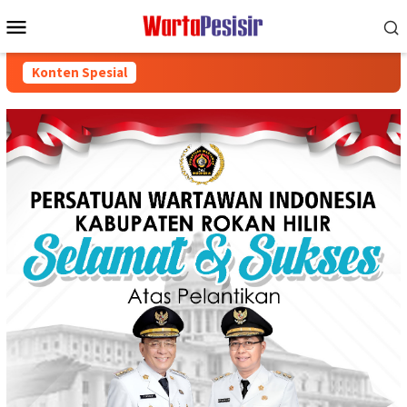
Loncat
Menu
ke
Mobile
konten
Konten Spesial