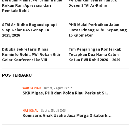
Rokan Raih Apresiasi dari
Dosen STAI Ar-Ridho
Pemkab Rohil
STAI Ar-Ridho Bagansiapiapi
PHR Mulai Perbaikan Jalan
Siap Gelar UAS Genap TA
Lintas Pinang Kubu Sepanjang
2025/2026
15 Kilometer
Dibuka Sekretaris Dinas
Tim Penjaringan Konferkab
Kominfo Rohil, PWI Rokan Hilir
Tetapkan Dua Nama Calon
Gelar Konferensi ke VIII
Ketua PWI Rohil 2026 – 2029
POS TERBARU
WARTA RIAU
Jumat, 7 Agustus 2026
SKK Migas, PHR dan Polda Riau Perkuat Si…
NASIONAL
Sabtu, 25 Juli 2026
Komisaris Anak Usaha Jasa Marga Dikabark…