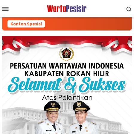
Loncat
Menu
ke
Mobile
konten
Konten Spesial