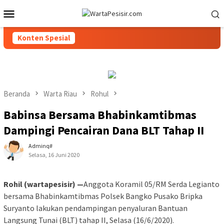
Loncat
Menu
ke
Mobile
konten
Konten Spesial
Beranda
Warta Riau
Rohul
Babinsa Bersama Bhabinkamtibmas
Dampingi Pencairan Dana BLT Tahap II
Adminq#
Selasa, 16 Juni 2020
Rohil (wartapesisir) —
Anggota Koramil 05/RM Serda Legianto
bersama Bhabinkamtibmas Polsek Bangko Pusako Bripka
Suryanto lakukan pendampingan penyaluran Bantuan
Langsung Tunai (BLT) tahap II, Selasa (16/6/2020).