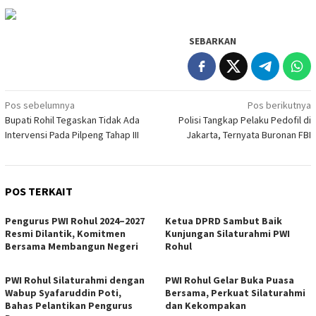
SEBARKAN
Navigasi
Pos sebelumnya
Pos berikutnya
Bupati Rohil Tegaskan Tidak Ada
Polisi Tangkap Pelaku Pedofil di
pos
Intervensi Pada Pilpeng Tahap III
Jakarta, Ternyata Buronan FBI
POS TERKAIT
Pengurus PWI Rohul 2024–2027
Ketua DPRD Sambut Baik
Resmi Dilantik, Komitmen
Kunjungan Silaturahmi PWI
Bersama Membangun Negeri
Rohul
PWI Rohul Silaturahmi dengan
PWI Rohul Gelar Buka Puasa
Wabup Syafaruddin Poti,
Bersama, Perkuat Silaturahmi
Bahas Pelantikan Pengurus
dan Kekompakan