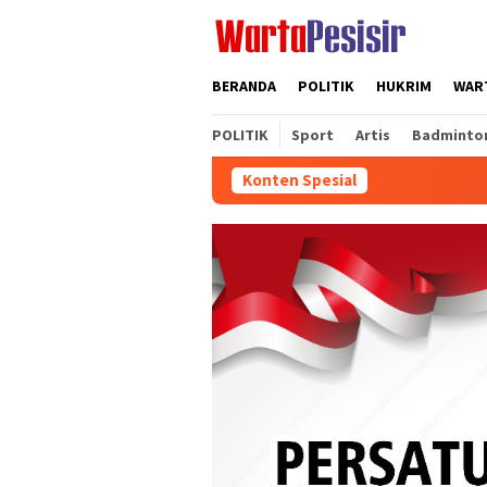
Loncat
ke
konten
BERANDA
POLITIK
HUKRIM
WART
POLITIK
Sport
Artis
Badminto
Konten Spesial