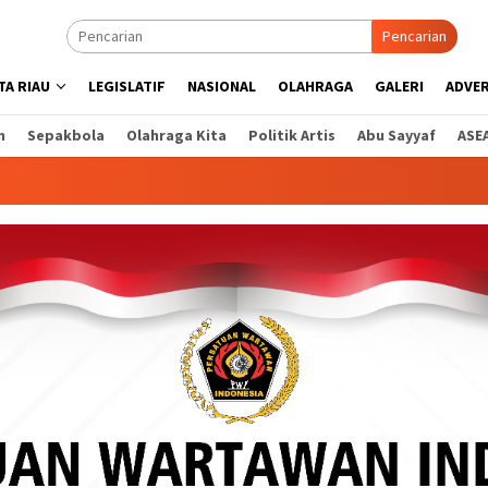
Pencarian
A RIAU
LEGISLATIF
NASIONAL
OLAHRAGA
GALERI
ADVE
n
Sepakbola
Olahraga Kita
Politik Artis
Abu Sayyaf
ASE