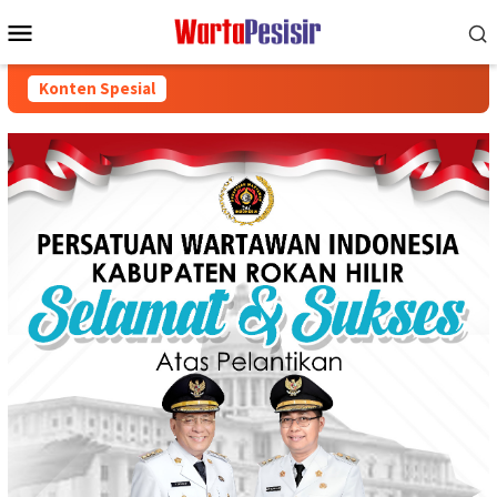
Loncat
Menu
ke
Mobile
konten
Konten Spesial