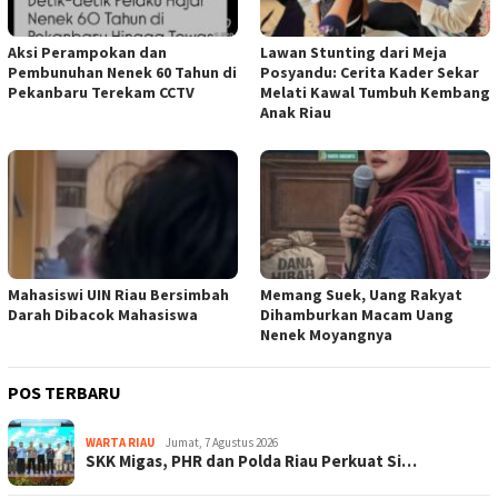
Aksi Perampokan dan
Lawan Stunting dari Meja
Pembunuhan Nenek 60 Tahun di
Posyandu: Cerita Kader Sekar
Pekanbaru Terekam CCTV
Melati Kawal Tumbuh Kembang
Anak Riau
Mahasiswi UIN Riau Bersimbah
Memang Suek, Uang Rakyat
Darah Dibacok Mahasiswa
Dihamburkan Macam Uang
Nenek Moyangnya
POS TERBARU
WARTA RIAU
Jumat, 7 Agustus 2026
SKK Migas, PHR dan Polda Riau Perkuat Si…