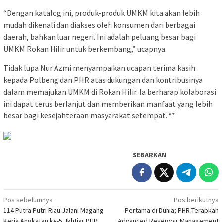
“Dengan katalog ini, produk-produk UMKM kita akan lebih
mudah dikenali dan diakses oleh konsumen dari berbagai
daerah, bahkan luar negeri. Ini adalah peluang besar bagi
UMKM Rokan Hilir untuk berkembang,” ucapnya.
Tidak lupa Nur Azmi menyampaikan ucapan terima kasih
kepada Polbeng dan PHR atas dukungan dan kontribusinya
dalam memajukan UMKM di Rokan Hilir. Ia berharap kolaborasi
ini dapat terus berlanjut dan memberikan manfaat yang lebih
besar bagi kesejahteraan masyarakat setempat. **
SEBARKAN
Navigasi
Pos sebelumnya
Pos berikutnya
114 Putra Putri Riau Jalani Magang
Pertama di Dunia; PHR Terapkan
pos
Kerja Angkatan ke-5, Ikhtiar PHR
Advanced Reservoir Management