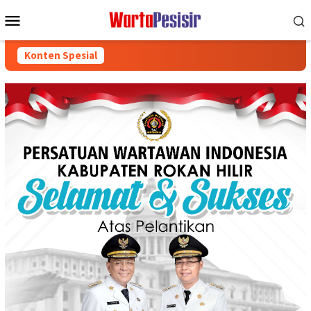
Loncat
Menu
ke
Mobile
konten
Konten Spesial