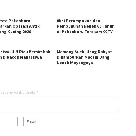
esta Pekanbaru
Aksi Perampokan dan
arkan Operasi Antik
Pembunuhan Nenek 60 Tahun
ang Kuning 2026
di Pekanbaru Terekam CCTV
siswi UIN Riau Bersimbah
Memang Suek, Uang Rakyat
h Dibacok Mahasiswa
Dihamburkan Macam Uang
Nenek Moyangnya
as yang wajib ditandai
*