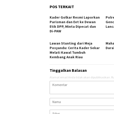
POS TERKAIT
Kader Golkar Resmi Laporkan
Polr
Parisman dan Eet ke Dewan
Genc
Etik DPP, Minta Dipecat dan
Lanc
Di-PAW
Lawan Stunting dari Meja
Maha
Posyandu: Cerita Kader Sekar
Dara
Melati Kawal Tumbuh
Kembang Anak Riau
Tinggalkan Balasan
Alamat email Anda tidak akan dipublikasikan.
Ru