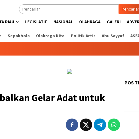
Pencaria
A RIAU
LEGISLATIF
NASIONAL
OLAHRAGA
GALERI
ADVE
n
Sepakbola
Olahraga Kita
Politik Artis
Abu Sayyaf
ASE
POS T
balkan Gelar Adat untuk