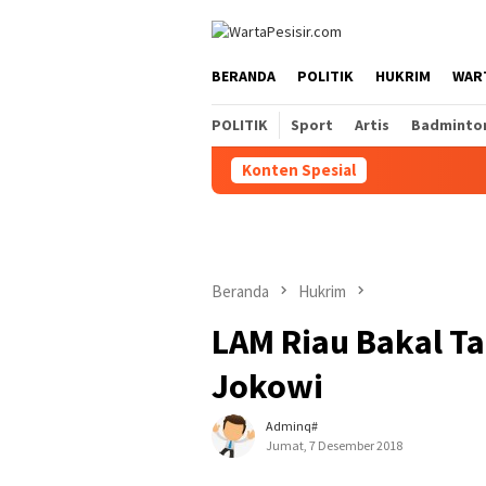
Loncat
ke
konten
BERANDA
POLITIK
HUKRIM
WART
POLITIK
Sport
Artis
Badminto
Konten Spesial
Beranda
Hukrim
LAM Riau Bakal Ta
Jokowi
Adminq#
Jumat, 7 Desember 2018