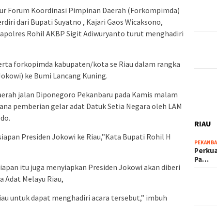
ur Forum Koordinasi Pimpinan Daerah (Forkompimda)
rdiri dari Bupati Suyatno , Kajari Gaos Wicaksono,
Kapolres Rohil AKBP Sigit Adiwuryanto turut menghadiri
erta forkopimda kabupaten/kota se Riau dalam rangka
Jokowi) ke Bumi Lancang Kuning.
daerah jalan Diponegoro Pekanbaru pada Kamis malam
na pemberian gelar adat Datuk Setia Negara oleh LAM
do.
RIAU
rsiapan Presiden Jokowi ke Riau,”Kata Bupati Rohil H
PEKANB
Perkua
Pa…
iapan itu juga menyiapkan Presiden Jokowi akan diberi
 Adat Melayu Riau,
au untuk dapat menghadiri acara tersebut,” imbuh