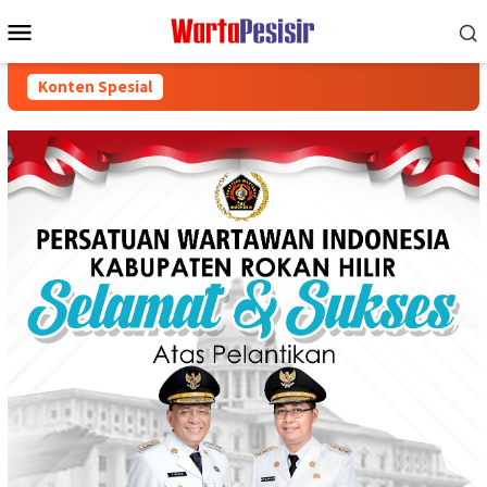
Loncat
Menu
ke
Mobile
konten
Konten Spesial